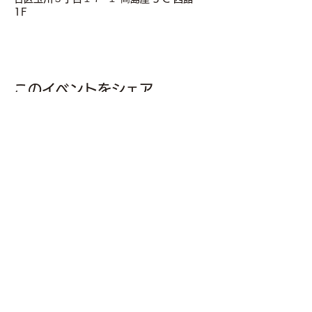
1F
このイベントをシェア
powervision.inc.0805@gmail.com
〒252-0816
神奈川県藤沢市遠藤4489-105
慶應藤沢イノベーションビレッジ SFIC-02 SO6
SO6 SFIC-02 Keio-Fujisawa Innovation
Village
4489-105
Endo Fujisawa city Kanagawa Pref.
Japan Zip252-0816