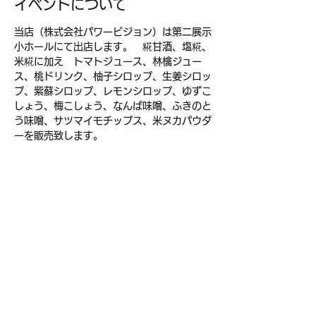
イベントについて
当店（株式会社パワービジョン）は第二展示
小ホールにて出店します。　糀甘酒、塩糀、
米糀に加え　トマトジュース、林檎ジュー
ス、桃ドリンク、柚子シロップ、生姜シロッ
プ、紫蘇シロップ、レモンシロップ、ゆずこ
しょう、梅こしょう、なんば味噌、ふきのと
う味噌、サツマイモチップス、米ヌカパウダ
ーを販売致します。
このイベントをシェア
powervision.inc.0805@gmail.com